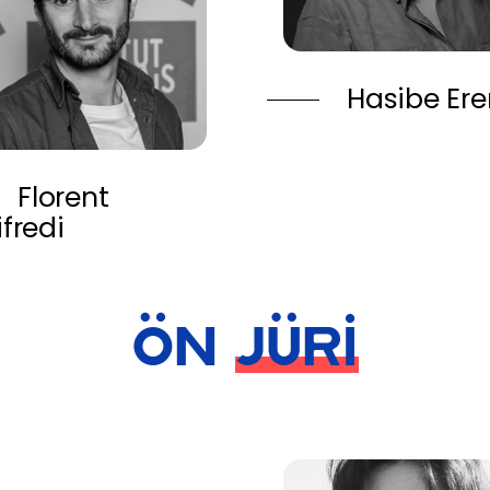
Hasibe Ere
Florent
ifredi
ÖN
JÜRİ